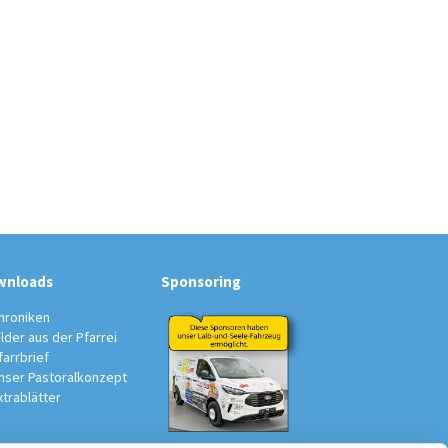
wnloads
Sponsoring
hroniken
ilder aus der Pfarrei
farrbrief
nser Pastoralkonzept
xtrablätter