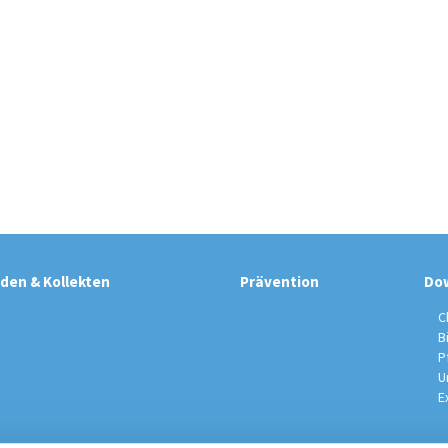
den & Kollekten
Prävention
Do
C
B
P
U
E