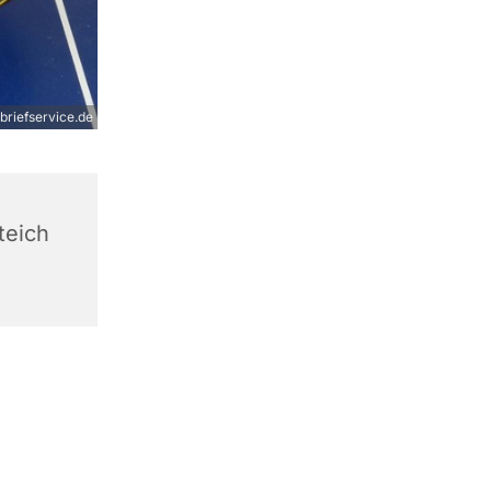
rbriefservice.de
teich