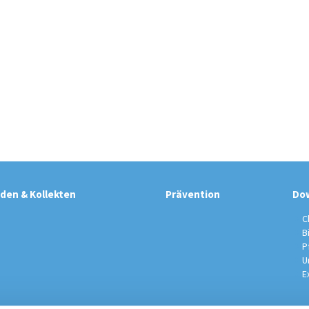
den & Kollekten
Prävention
Do
C
B
P
U
E