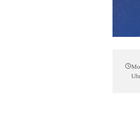
Mon
Uh