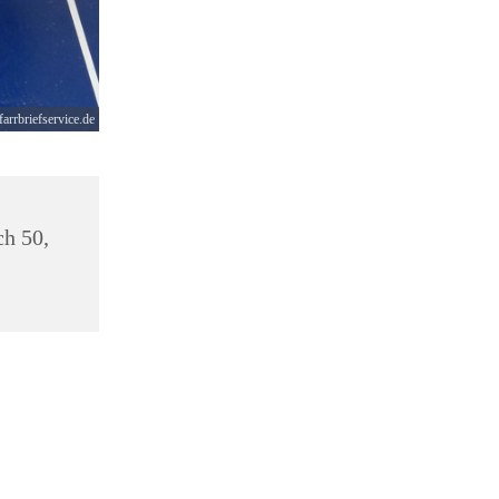
farrbriefservice.de
ch 50,