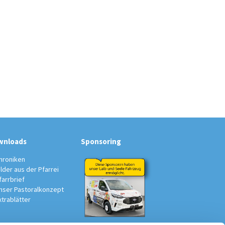
wnloads
Sponsoring
hroniken
ilder aus der Pfarrei
farrbrief
nser Pastoralkonzept
xtrablätter