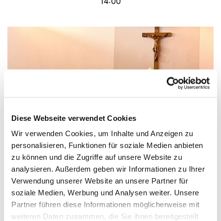
14:00
Diese Webseite verwendet Cookies
Wir verwenden Cookies, um Inhalte und Anzeigen zu
© DH
personalisieren, Funktionen für soziale Medien anbieten
zu können und die Zugriffe auf unsere Website zu
Staunende Augen beim Besuch vom
analysieren. Außerdem geben wir Informationen zu Ihrer
Verwendung unserer Website an unsere Partner für
Nikolaus
soziale Medien, Werbung und Analysen weiter. Unsere
Am 6. Dezember kamen wieder viele Kinder mit
Partner führen diese Informationen möglicherweise mit
ihren Familien zur Nikolausfeier nach St. Markus
weiteren Daten zusammen, die Sie ihnen bereitgestellt