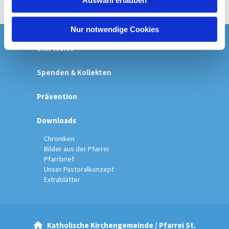
Auswahl erlauben
a
h
l
Nur notwendige Cookies
Startseite
Spenden & Kollekten
Prävention
Downloads
Chroniken
Bilder aus der Pfarrei
Pfarrbrief
Unser Pastoralkonzept
Extrablätter
Katholische Kirchengemeinde / Pfarrei St.
