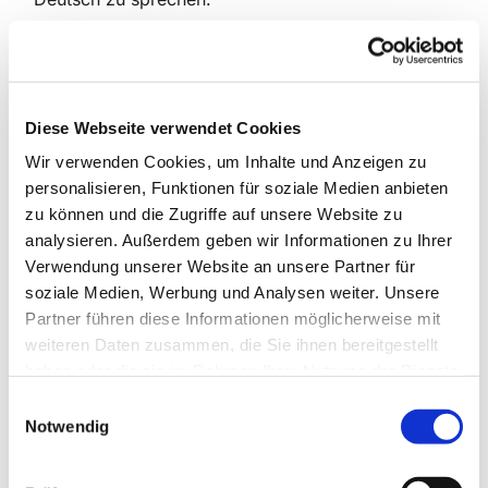
Alle sind herzlich willkommen – bringen Sie einfach
Ihre Fragen, Ideen oder Themen mit, über die Sie
sprechen möchten.
Diese Webseite verwendet Cookies
Die Teilnahme ist kostenlos.
Wir verwenden Cookies, um Inhalte und Anzeigen zu
***
personalisieren, Funktionen für soziale Medien anbieten
zu können und die Zugriffe auf unsere Website zu
Join us for a relaxed and friendly opportunity to
analysieren. Außerdem geben wir Informationen zu Ihrer
practice speaking German over a cup of coffee or
Verwendung unserer Website an unsere Partner für
tea.
soziale Medien, Werbung und Analysen weiter. Unsere
Partner führen diese Informationen möglicherweise mit
Everyone is welcome—just bring your questions,
weiteren Daten zusammen, die Sie ihnen bereitgestellt
ideas, or topics you'd like to talk about.
haben oder die sie im Rahmen Ihrer Nutzung der Dienste
Participation is completely free!
gesammelt haben.
E
Notwendig
i
***
n
Приєднуйтесь до нас, щоб у невимушеній та
w