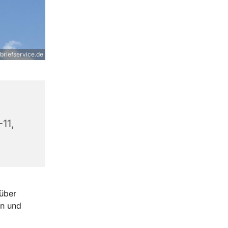
rbriefservice.de
11,
 über
en und