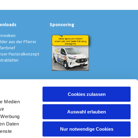
wnloads
Sponsoring
hroniken
ilder aus der Pfarrei
farrbrief
nser Pastoralkonzept
xtrablätter
Cookies zulassen
au-Südwest
le Medien
ir
Auswahl erlauben
, Werbung
ren Daten
Nur notwendige Cookies
ienste