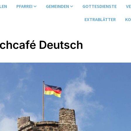
LEN
PFARREI
GEMEINDEN
GOTTESDIENSTE
V
EXTRABLÄTTER
KO
chcafé Deutsch