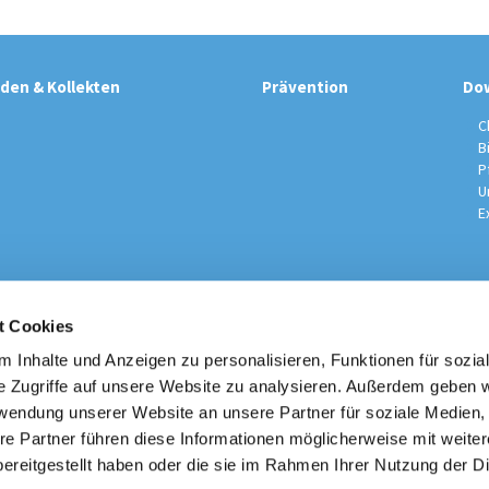
den & Kollekten
Prävention
Do
C
B
P
U
E
t Cookies
sche Kirchengemeinde / Pfarrei St. Johannes der Täufer Spand
Am Kiesteich 50, 13589 Berlin
 Inhalte und Anzeigen zu personalisieren, Funktionen für sozia
030 – 373 22 16

e Zugriffe auf unsere Website zu analysieren. Außerdem geben w
info@st-johannes-spandau.de
rwendung unserer Website an unsere Partner für soziale Medien
re Partner führen diese Informationen möglicherweise mit weite
Kontakt
|
Impressum
|
Datenschutzhinweise
|
Erzbistum Berlin
ereitgestellt haben oder die sie im Rahmen Ihrer Nutzung der D