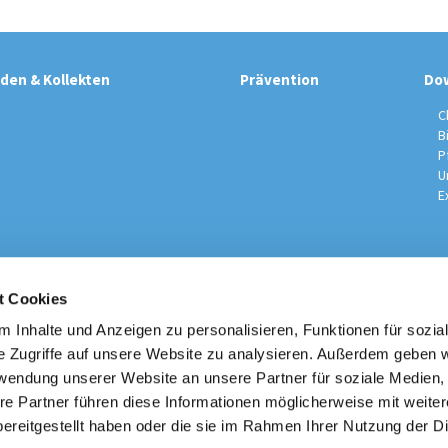
den & Kollekten
Prävention
Do
C
B
P
U
E
t Cookies
sche Kirchengemeinde / Pfarrei St. Johannes der Täufer Spand
Am Kiesteich 50, 13589 Berlin
 Inhalte und Anzeigen zu personalisieren, Funktionen für sozia
030 – 373 22 16

e Zugriffe auf unsere Website zu analysieren. Außerdem geben w
info@st-johannes-spandau.de
rwendung unserer Website an unsere Partner für soziale Medien
re Partner führen diese Informationen möglicherweise mit weite
Kontakt
|
Impressum
|
Datenschutzhinweise
|
Erzbistum Berlin
ereitgestellt haben oder die sie im Rahmen Ihrer Nutzung der D