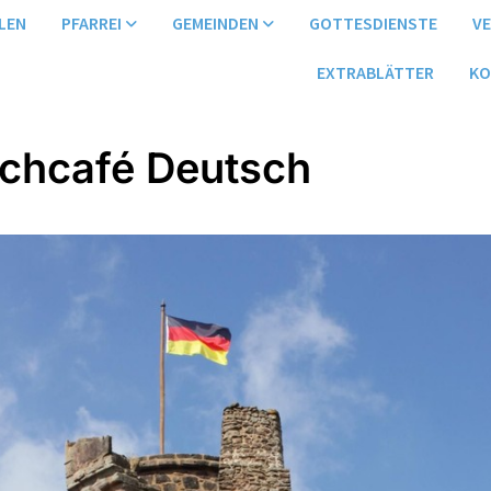
LEN
PFARREI
GEMEINDEN
GOTTESDIENSTE
V
EXTRABLÄTTER
KO
chcafé Deutsch