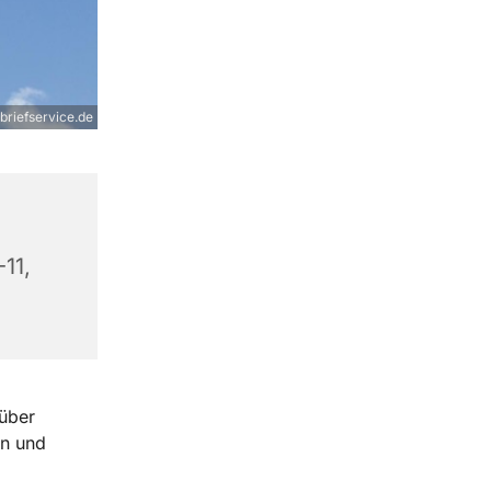
rbriefservice.de
11,
 über
en und