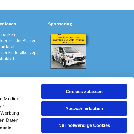
wnloads
Sponsoring
hroniken
ilder aus der Pfarrei
farrbrief
nser Pastoralkonzept
xtrablätter
Cookies zulassen
au-Südwest
le Medien
ir
Auswahl erlauben
, Werbung
ren Daten
Nur notwendige Cookies
ienste