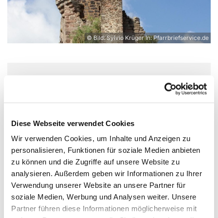
© Bild: Sylvio Krüger In: Pfarrbriefservice.de
Dienstag, 22. Juni 2027, 11:00 Uhr
Experimentierort, Weißenburger Str.
Diese Webseite verwendet Cookies
9-11, 13595 Berlin
Wir verwenden Cookies, um Inhalte und Anzeigen zu
personalisieren, Funktionen für soziale Medien anbieten
zu können und die Zugriffe auf unsere Website zu
analysieren. Außerdem geben wir Informationen zu Ihrer
Alle, die möchten, sind eingeladen, die deutsche
Verwendung unserer Website an unsere Partner für
Sprache und Kultur über Gespräche
soziale Medien, Werbung und Analysen weiter. Unsere
kennenzulernen. Jede*r kann gerne mit eigenen
Partner führen diese Informationen möglicherweise mit
Wünschen und Fragen kommen!