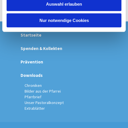
Auswahl erlauben
a
h
l
Nur notwendige Cookies
Startseite
Spenden & Kollekten
Prävention
Downloads
Chroniken
Bilder aus der Pfarrei
Pfarrbrief
Unser Pastoralkonzept
Extrablätter