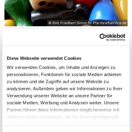
© Bild: Friedbert Simon In: Pfarrbriefservice.de
Dienstag, 15. Juni 2027, 17:00 Uhr
Diese Webseite verwendet Cookies
Wir verwenden Cookies, um Inhalte und Anzeigen zu
Experimentierort, Weißenburger Str.
personalisieren, Funktionen für soziale Medien anbieten
9-11, 13595 Berlin
zu können und die Zugriffe auf unsere Website zu
analysieren. Außerdem geben wir Informationen zu Ihrer
Verwendung unserer Website an unsere Partner für
soziale Medien, Werbung und Analysen weiter. Unsere
Partner führen diese Informationen möglicherweise mit
Alle sind herzlich eingeladen, gemeinsam zu
weiteren Daten zusammen, die Sie ihnen bereitgestellt
spielen und Zeit zu verbringen. Wir haben ein paar
haben oder die sie im Rahmen Ihrer Nutzung der Dienste
Spiele vor Ort. Wenn ihr Lust auf etwas Bestimmtes
gesammelt haben.
habt, nehmt es gerne von Zuhause mit.