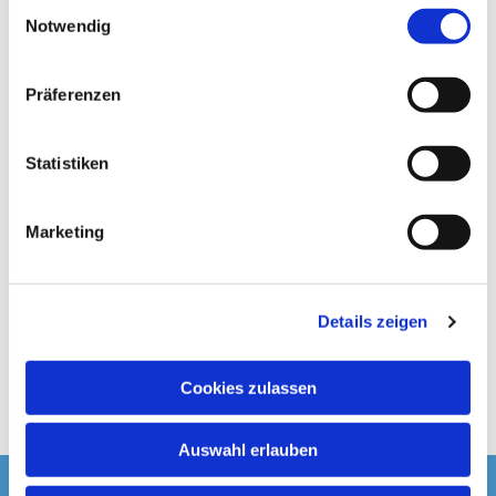
E
Notwendig
i
n
w
Präferenzen
i
l
l
Statistiken
i
g
Marketing
u
n
g
Details zeigen
s
a
u
Cookies zulassen
s
w
Auswahl erlauben
a
h