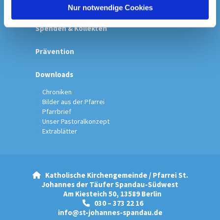
Startseite
l
Nur notwendige Cookies
Spenden & Kollekten
Prävention
Downloads
Chroniken
Bilder aus der Pfarrei
Pfarrbrief
Unser Pastoralkonzept
Extrablätter
Katholische Kirchengemeinde / Pfarrei St.

Johannes der Täufer Spandau-Südwest
Am Kiesteich 50, 13589 Berlin
030 – 373 22 16

info@st-johannes-spandau.de