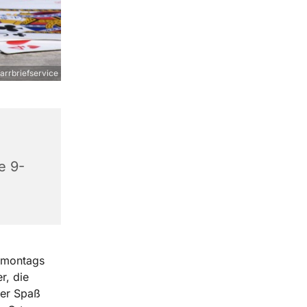
arrbriefservice
e 9-
n montags
r, die
der Spaß