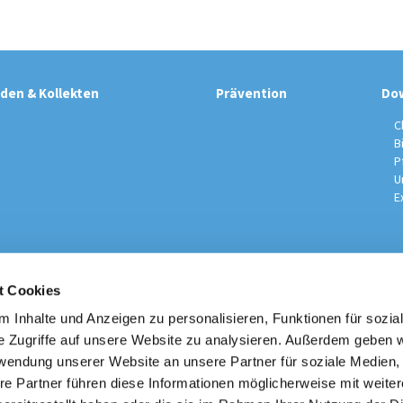
den & Kollekten
Prävention
Do
C
B
P
U
E
t Cookies
sche Kirchengemeinde / Pfarrei St. Johannes der Täufer Spand
Am Kiesteich 50, 13589 Berlin
 Inhalte und Anzeigen zu personalisieren, Funktionen für sozia
030 – 373 22 16

e Zugriffe auf unsere Website zu analysieren. Außerdem geben w
info@st-johannes-spandau.de
rwendung unserer Website an unsere Partner für soziale Medien
re Partner führen diese Informationen möglicherweise mit weite
Kontakt
|
Impressum
|
Datenschutzhinweise
|
Erzbistum Berlin