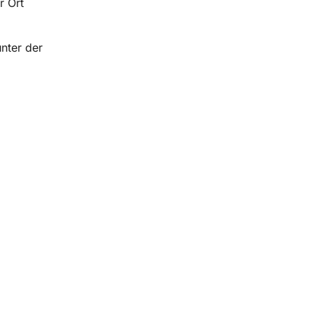
r Ort
nter der