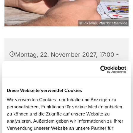
© Pixabay, Pfarrbriefservice
Montag, 22. November 2027, 17:00 -
20:00 Uhr
St. Wilhelm, Weißenburger Straße
9-11, 13595 Berlin
Diese Webseite verwendet Cookies
Wir verwenden Cookies, um Inhalte und Anzeigen zu
personalisieren, Funktionen für soziale Medien anbieten
zu können und die Zugriffe auf unsere Website zu
Wir als kleine Gruppe Skat-Begeisterter treffen uns
analysieren. Außerdem geben wir Informationen zu Ihrer
zum Skat spielen montags im Gruppenraum unter
Verwendung unserer Website an unsere Partner für