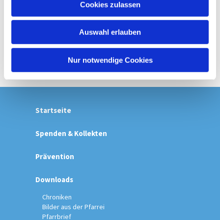
Cookies zulassen
s
w
Auswahl erlauben
a
h
l
Nur notwendige Cookies
Startseite
Spenden & Kollekten
Prävention
Downloads
Chroniken
Bilder aus der Pfarrei
Pfarrbrief