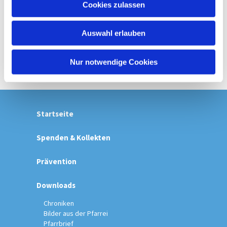
Cookies zulassen
s
w
Auswahl erlauben
a
h
l
Nur notwendige Cookies
Startseite
Spenden & Kollekten
Prävention
Downloads
Chroniken
Bilder aus der Pfarrei
Pfarrbrief