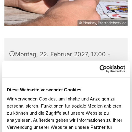
© Pixabay, Pfarrbriefservice
Montag, 22. Februar 2027, 17:00 -
20:00 Uhr
St. Wilhelm, Weißenburger Straße
9-11, 13595 Berlin
Diese Webseite verwendet Cookies
Wir verwenden Cookies, um Inhalte und Anzeigen zu
personalisieren, Funktionen für soziale Medien anbieten
zu können und die Zugriffe auf unsere Website zu
Wir als kleine Gruppe Skat-Begeisterter treffen uns
analysieren. Außerdem geben wir Informationen zu Ihrer
zum Skat spielen montags im Gruppenraum unter
Verwendung unserer Website an unsere Partner für