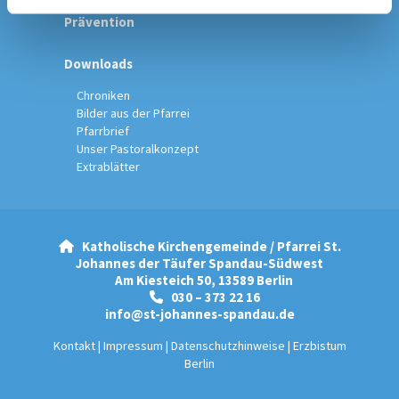
Prävention
Downloads
Chroniken
Bilder aus der Pfarrei
Pfarrbrief
Unser Pastoralkonzept
Extrablätter
Katholische Kirchengemeinde / Pfarrei St.

Johannes der Täufer Spandau-Südwest
Am Kiesteich 50, 13589 Berlin
030 – 373 22 16

info@st-johannes-spandau.de
Kontakt
|
Impressum
|
Datenschutzhinweise
|
Erzbistum
Berlin