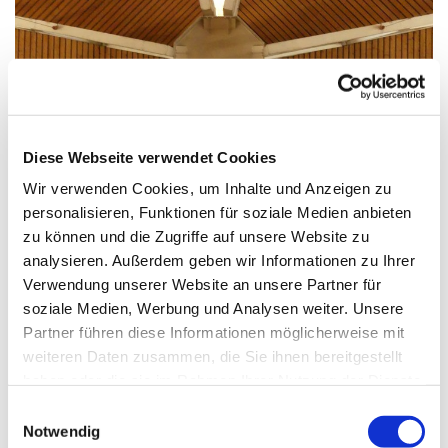
© G. Schiwek
Diese Webseite verwendet Cookies
Wir verwenden Cookies, um Inhalte und Anzeigen zu
personalisieren, Funktionen für soziale Medien anbieten
Mittwoch, 18. August 2027, 15:00
zu können und die Zugriffe auf unsere Website zu
Uhr
analysieren. Außerdem geben wir Informationen zu Ihrer
Verwendung unserer Website an unsere Partner für
St. Maximilian Kolbe, Maulbeerallee
soziale Medien, Werbung und Analysen weiter. Unsere
Partner führen diese Informationen möglicherweise mit
15, 13593 Berlin
weiteren Daten zusammen, die Sie ihnen bereitgestellt
haben oder die sie im Rahmen Ihrer Nutzung der Dienste
gesammelt haben.
E
Notwendig
i