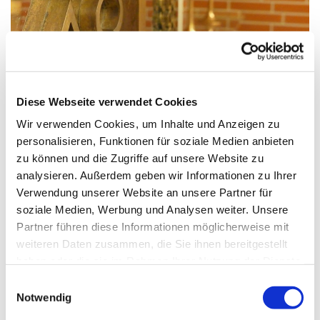
© G. Schiwek
Diese Webseite verwendet Cookies
Wir verwenden Cookies, um Inhalte und Anzeigen zu
personalisieren, Funktionen für soziale Medien anbieten
zu können und die Zugriffe auf unsere Website zu
Mittwoch, 24. März 2027, 15:00 Uhr
analysieren. Außerdem geben wir Informationen zu Ihrer
Verwendung unserer Website an unsere Partner für
St. Franziskus, Hackbuschstraße 14, 13591
soziale Medien, Werbung und Analysen weiter. Unsere
Berlin
Partner führen diese Informationen möglicherweise mit
weiteren Daten zusammen, die Sie ihnen bereitgestellt
haben oder die sie im Rahmen Ihrer Nutzung der Dienste
gesammelt haben.
E
Notwendig
i
n