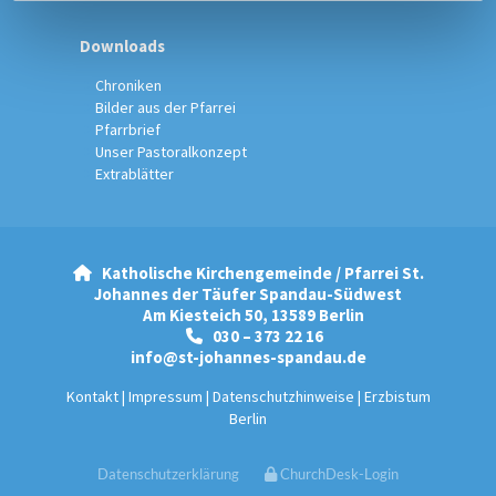
Downloads
Chroniken
Bilder aus der Pfarrei
Pfarrbrief
Unser Pastoralkonzept
Extrablätter
Katholische Kirchengemeinde / Pfarrei St.

Johannes der Täufer Spandau-Südwest
Am Kiesteich 50, 13589 Berlin
030 – 373 22 16

info@st-johannes-spandau.de
Kontakt
|
Impressum
|
Datenschutzhinweise
|
Erzbistum
Berlin
Datenschutzerklärung
ChurchDesk-Login