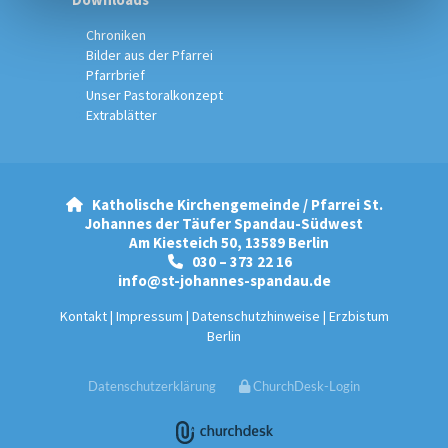
Chroniken
Bilder aus der Pfarrei
Pfarrbrief
Unser Pastoralkonzept
Extrablätter
Katholische Kirchengemeinde / Pfarrei St.

Johannes der Täufer Spandau-Südwest
Am Kiesteich 50, 13589 Berlin
030 – 373 22 16

info@st-johannes-spandau.de
Kontakt
|
Impressum
|
Datenschutzhinweise
|
Erzbistum
Berlin
Datenschutzerklärung
ChurchDesk-Login