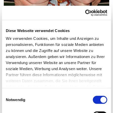
© Bild: Friedbert Simon In: Pfarrbriefservice.de
Diese Webseite verwendet Cookies
Wir verwenden Cookies, um Inhalte und Anzeigen zu
personalisieren, Funktionen für soziale Medien anbieten
Freitag, 12. März 2027, 17:00 Uhr
zu können und die Zugriffe auf unsere Website zu
analysieren. Außerdem geben wir Informationen zu Ihrer
St. Maximilian Kolbe, Maulbeerallee
Verwendung unserer Website an unsere Partner für
15, 13593 Berlin
soziale Medien, Werbung und Analysen weiter. Unsere
Partner führen diese Informationen möglicherweise mit
weiteren Daten zusammen, die Sie ihnen bereitgestellt
haben oder die sie im Rahmen Ihrer Nutzung der Dienste
gesammelt haben.
E
Notwendig
i
n
w