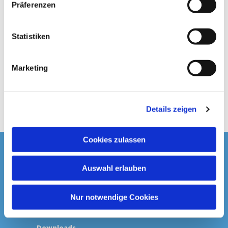
Präferenzen
i
l
l
Statistiken
i
g
Marketing
u
n
g
Details zeigen
s
a
u
Cookies zulassen
s
Startseite
w
Auswahl erlauben
a
Spenden & Kollekten
h
l
Nur notwendige Cookies
Prävention
Downloads