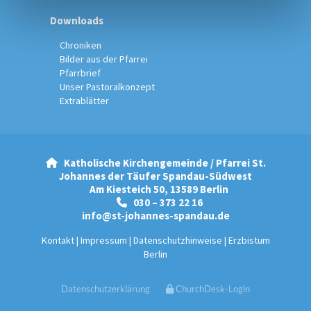
Downloads
Chroniken
Bilder aus der Pfarrei
Pfarrbrief
Unser Pastoralkonzept
Extrablätter
Katholische Kirchengemeinde / Pfarrei St.

Johannes der Täufer Spandau-Südwest
Am Kiesteich 50, 13589 Berlin
030 – 373 22 16

info@st-johannes-spandau.de
Kontakt
|
Impressum
|
Datenschutzhinweise
|
Erzbistum
Berlin
Datenschutzerklärung
ChurchDesk-Login