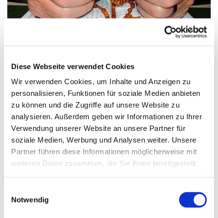
© Bild: Friedbert Simon In: Pfarrbriefservice.de
Diese Webseite verwendet Cookies
Wir verwenden Cookies, um Inhalte und Anzeigen zu
Freitag, 13. November 2026, 17:00
personalisieren, Funktionen für soziale Medien anbieten
Uhr
zu können und die Zugriffe auf unsere Website zu
analysieren. Außerdem geben wir Informationen zu Ihrer
Verwendung unserer Website an unsere Partner für
St. Maximilian Kolbe, Maulbeerallee
soziale Medien, Werbung und Analysen weiter. Unsere
15, 13593 Berlin
Partner führen diese Informationen möglicherweise mit
weiteren Daten zusammen, die Sie ihnen bereitgestellt
haben oder die sie im Rahmen Ihrer Nutzung der Dienste
gesammelt haben.
E
Notwendig
i
n