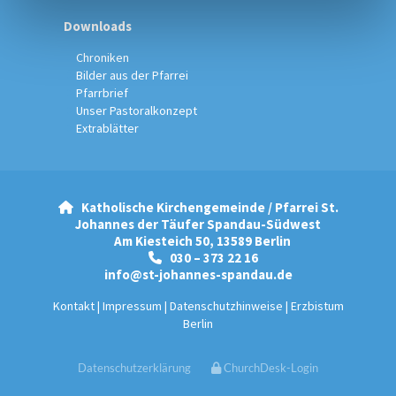
Downloads
Chroniken
Bilder aus der Pfarrei
Pfarrbrief
Unser Pastoralkonzept
Extrablätter
Katholische Kirchengemeinde / Pfarrei St.

Johannes der Täufer Spandau-Südwest
Am Kiesteich 50, 13589 Berlin
030 – 373 22 16

info@st-johannes-spandau.de
Kontakt
|
Impressum
|
Datenschutzhinweise
|
Erzbistum
Berlin
Datenschutzerklärung
ChurchDesk-Login