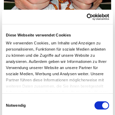
© Bild: Friedbert Simon In: Pfarrbriefservice.de
Diese Webseite verwendet Cookies
Wir verwenden Cookies, um Inhalte und Anzeigen zu
Donnerstag, 14. Januar 2027, 08:30
personalisieren, Funktionen für soziale Medien anbieten
Uhr
zu können und die Zugriffe auf unsere Website zu
analysieren. Außerdem geben wir Informationen zu Ihrer
Verwendung unserer Website an unsere Partner für
St. Markus, Am Kiesteich 50, 13589
soziale Medien, Werbung und Analysen weiter. Unsere
Berlin
Partner führen diese Informationen möglicherweise mit
weiteren Daten zusammen, die Sie ihnen bereitgestellt
haben oder die sie im Rahmen Ihrer Nutzung der Dienste
gesammelt haben.
E
Notwendig
i
n