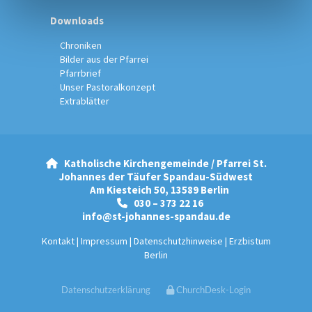
Downloads
Chroniken
Bilder aus der Pfarrei
Pfarrbrief
Unser Pastoralkonzept
Extrablätter
Katholische Kirchengemeinde / Pfarrei St.

Johannes der Täufer Spandau-Südwest
Am Kiesteich 50, 13589 Berlin
030 – 373 22 16

info@st-johannes-spandau.de
Kontakt
|
Impressum
|
Datenschutzhinweise
|
Erzbistum
Berlin
Datenschutzerklärung
ChurchDesk-Login