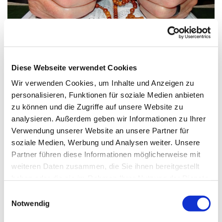
© Bild: Friedbert Simon In: Pfarrbriefservice.de
Diese Webseite verwendet Cookies
Wir verwenden Cookies, um Inhalte und Anzeigen zu
Donnerstag, 18. Februar 2027, 08:30
personalisieren, Funktionen für soziale Medien anbieten
Uhr
zu können und die Zugriffe auf unsere Website zu
analysieren. Außerdem geben wir Informationen zu Ihrer
Verwendung unserer Website an unsere Partner für
St. Markus, Am Kiesteich 50, 13589
soziale Medien, Werbung und Analysen weiter. Unsere
Berlin
Partner führen diese Informationen möglicherweise mit
weiteren Daten zusammen, die Sie ihnen bereitgestellt
haben oder die sie im Rahmen Ihrer Nutzung der Dienste
gesammelt haben.
E
Notwendig
i
n