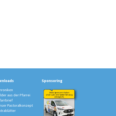
wnloads
Sponsoring
hroniken
ilder aus der Pfarrei
farrbrief
nser Pastoralkonzept
xtrablätter