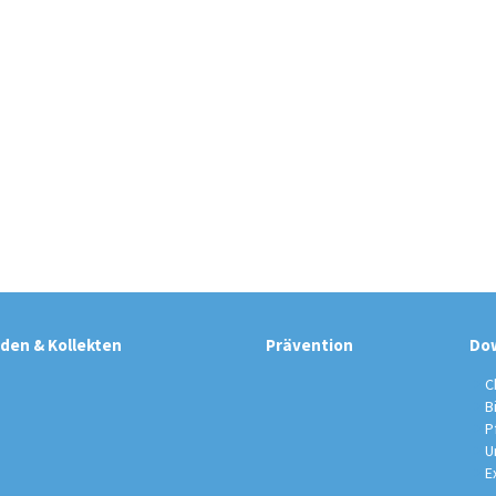
den & Kollekten
Prävention
Do
C
B
P
U
E