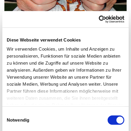
© Bild: Friedbert Simon In: Pfarrbriefservice.de
Diese Webseite verwendet Cookies
Wir verwenden Cookies, um Inhalte und Anzeigen zu
Donnerstag, 22. April 2027, 08:30
personalisieren, Funktionen für soziale Medien anbieten
Uhr
zu können und die Zugriffe auf unsere Website zu
analysieren. Außerdem geben wir Informationen zu Ihrer
Verwendung unserer Website an unsere Partner für
St. Markus, Am Kiesteich 50, 13589
soziale Medien, Werbung und Analysen weiter. Unsere
Berlin
Partner führen diese Informationen möglicherweise mit
weiteren Daten zusammen, die Sie ihnen bereitgestellt
haben oder die sie im Rahmen Ihrer Nutzung der Dienste
gesammelt haben.
E
Notwendig
i
n