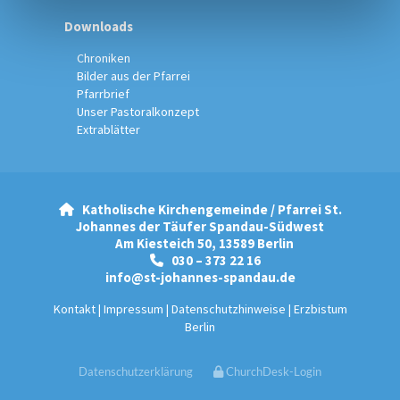
Downloads
Chroniken
Bilder aus der Pfarrei
Pfarrbrief
Unser Pastoralkonzept
Extrablätter
Katholische Kirchengemeinde / Pfarrei St.

Johannes der Täufer Spandau-Südwest
Am Kiesteich 50, 13589 Berlin
030 – 373 22 16

info@st-johannes-spandau.de
Kontakt
|
Impressum
|
Datenschutzhinweise
|
Erzbistum
Berlin
Datenschutzerklärung
ChurchDesk-Login