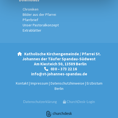
Chroniken
Bilder aus der Pfarrei
Pfarrbrief
Unser Pastoralkonzept
Extrablätter
Katholische Kirchengemeinde / Pfarrei St.

Johannes der Täufer Spandau-Südwest
Am Kiesteich 50, 13589 Berlin
030 – 373 22 16

info@st-johannes-spandau.de
Kontakt
|
Impressum
|
Datenschutzhinweise
|
Erzbistum
Berlin
Datenschutzerklärung
ChurchDesk-Login