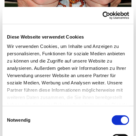
© Bild: Friedbert Simon In: Pfarrbriefservice.de
Diese Webseite verwendet Cookies
Wir verwenden Cookies, um Inhalte und Anzeigen zu
personalisieren, Funktionen für soziale Medien anbieten
Dienstag, 27. Juli 2027, 08:30 Uhr
zu können und die Zugriffe auf unsere Website zu
analysieren. Außerdem geben wir Informationen zu Ihrer
St. Franziskus, Hackbuschstraße 14,
Verwendung unserer Website an unsere Partner für
13591 Berlin
soziale Medien, Werbung und Analysen weiter. Unsere
Partner führen diese Informationen möglicherweise mit
weiteren Daten zusammen, die Sie ihnen bereitgestellt
haben oder die sie im Rahmen Ihrer Nutzung der Dienste
gesammelt haben.
E
Notwendig
i
n
w