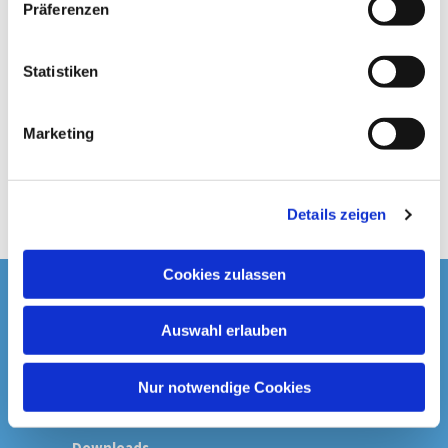
Präferenzen
i
l
l
Statistiken
i
g
Marketing
u
n
g
Details zeigen
s
a
u
Cookies zulassen
s
Startseite
w
Auswahl erlauben
a
Spenden & Kollekten
h
l
Nur notwendige Cookies
Prävention
Downloads