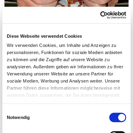
© Bild: Friedbert Simon In: Pfarrbriefservice.de
Diese Webseite verwendet Cookies
Wir verwenden Cookies, um Inhalte und Anzeigen zu
personalisieren, Funktionen für soziale Medien anbieten
Dienstag, 4. Mai 2027, 08:30 Uhr
zu können und die Zugriffe auf unsere Website zu
analysieren. Außerdem geben wir Informationen zu Ihrer
St. Franziskus, Hackbuschstraße 14,
Verwendung unserer Website an unsere Partner für
13591 Berlin
soziale Medien, Werbung und Analysen weiter. Unsere
Partner führen diese Informationen möglicherweise mit
weiteren Daten zusammen, die Sie ihnen bereitgestellt
haben oder die sie im Rahmen Ihrer Nutzung der Dienste
gesammelt haben.
E
Notwendig
i
n
w