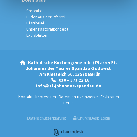
Chroniken
Bilder aus der Pfarrei
Pfarrbrief
Unser Pastoralkonzept
Extrablätter
Katholische Kirchengemeinde / Pfarrei St.

Johannes der Täufer Spandau-Südwest
Am Kiesteich 50, 13589 Berlin
030 – 373 22 16

info@st-johannes-spandau.de
Kontakt
|
Impressum
|
Datenschutzhinweise
|
Erzbistum
Berlin
Datenschutzerklärung
ChurchDesk-Login