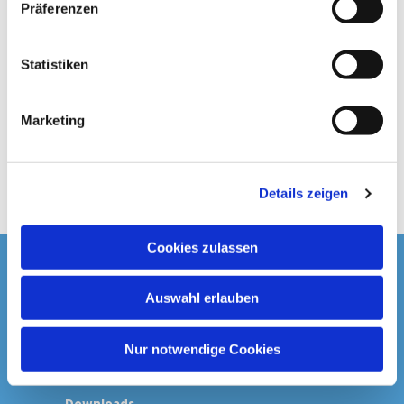
Präferenzen
i
l
l
Statistiken
i
g
Marketing
u
n
g
Details zeigen
s
a
u
Cookies zulassen
s
Startseite
w
Auswahl erlauben
a
Spenden & Kollekten
h
l
Nur notwendige Cookies
Prävention
Downloads