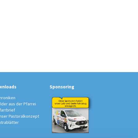
wnloads
Sponsoring
hroniken
ilder aus der Pfarrei
farrbrief
nser Pastoralkonzept
xtrablätter