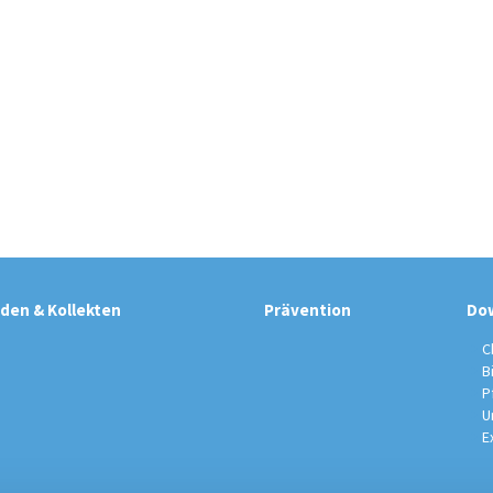
den & Kollekten
Prävention
Do
C
B
P
U
E