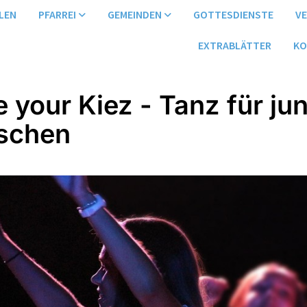
LEN
PFARREI
GEMEINDEN
GOTTESDIENSTE
V
EXTRABLÄTTER
KO
 your Kiez - Tanz für ju
schen