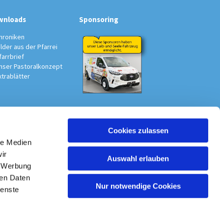
wnloads
Sponsoring
hroniken
ilder aus der Pfarrei
farrbrief
nser Pastoralkonzept
xtrablätter
Cookies zulassen
au-Südwest
le Medien
ir
Auswahl erlauben
, Werbung
ren Daten
Nur notwendige Cookies
ienste