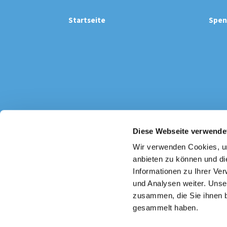
Startseite
Spen
Diese Webseite verwende
Katholi

Wir verwenden Cookies, um
anbieten zu können und di
Informationen zu Ihrer Ve
und Analysen weiter. Unse
zusammen, die Sie ihnen b
gesammelt haben.