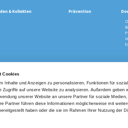
den & Kollekten
Prävention
Do
C
B
P
U
E
t Cookies
sche Kirchengemeinde / Pfarrei St. Johannes der Täufer Spand
Am Kiesteich 50, 13589 Berlin
 Inhalte und Anzeigen zu personalisieren, Funktionen für sozia
030 – 373 22 16

e Zugriffe auf unsere Website zu analysieren. Außerdem geben w
info@st-johannes-spandau.de
rwendung unserer Website an unsere Partner für soziale Medien
re Partner führen diese Informationen möglicherweise mit weite
Kontakt
|
Impressum
|
Datenschutzhinweise
|
Erzbistum Berlin
ereitgestellt haben oder die sie im Rahmen Ihrer Nutzung der D
Datenschutzerklärung
ChurchDesk-Login