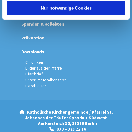
l
Nur notwendige Cookies
Startseite
Spenden & Kollekten
Prävention
Downloads
Chroniken
Bilder aus der Pfarrei
Pfarrbrief
Unser Pastoralkonzept
Extrablätter
Katholische Kirchengemeinde / Pfarrei St.

Johannes der Täufer Spandau-Südwest
Am Kiesteich 50, 13589 Berlin
030 – 373 22 16
