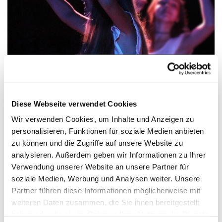
© Bild: Peter Weidemann In: Pfarrbriefservice.de
Diese Webseite verwendet Cookies
Mittwoch, 7. Juli 2027, 18:00 Uhr
Wir verwenden Cookies, um Inhalte und Anzeigen zu
personalisieren, Funktionen für soziale Medien anbieten
St. Wilhelm, Weißenburger Straße
zu können und die Zugriffe auf unsere Website zu
9-11, 13595 Berlin
analysieren. Außerdem geben wir Informationen zu Ihrer
Verwendung unserer Website an unsere Partner für
soziale Medien, Werbung und Analysen weiter. Unsere
Sasha Waltz & Guests
Partner führen diese Informationen möglicherweise mit
weiteren Daten zusammen, die Sie ihnen bereitgestellt
haben oder die sie im Rahmen Ihrer Nutzung der Dienste