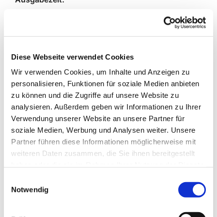
Mittwochs: 10:00 - 13:30 Uhr
Zuständig für die PLZ:
Diese Webseite verwendet Cookies
13581, 13595,13597, 14089
Wir verwenden Cookies, um Inhalte und Anzeigen zu
personalisieren, Funktionen für soziale Medien anbieten
Bitte bringen Sie Ihre grüne Karte oder einen
zu können und die Zugriffe auf unsere Website zu
Bescheid ( ALG II, Grundsicherung usw.) mit.
analysieren. Außerdem geben wir Informationen zu Ihrer
Verwendung unserer Website an unsere Partner für
Der Ausgabepreis pro Erwachsenen ist 1,50 Euro.
soziale Medien, Werbung und Analysen weiter. Unsere
Partner führen diese Informationen möglicherweise mit
Weitere Infos:
weiteren Daten zusammen, die Sie ihnen bereitgestellt
haben oder die sie im Rahmen Ihrer Nutzung der Dienste
Laib & Seele | Pfarrei St. Johannes der Täufer
gesammelt haben.
E
Spandau-Südwest
Notwendig
i
n
Spenden:
w