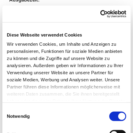
Mittwochs: 10:00 - 13:30 Uhr
Zuständig für die PLZ:
Diese Webseite verwendet Cookies
13581, 13595,13597, 14089
Wir verwenden Cookies, um Inhalte und Anzeigen zu
personalisieren, Funktionen für soziale Medien anbieten
Bitte bringen Sie Ihre grüne Karte oder einen
zu können und die Zugriffe auf unsere Website zu
Bescheid ( ALG II, Grundsicherung usw.) mit.
analysieren. Außerdem geben wir Informationen zu Ihrer
Verwendung unserer Website an unsere Partner für
Der Ausgabepreis pro Erwachsenen ist 1,50 Euro.
soziale Medien, Werbung und Analysen weiter. Unsere
Partner führen diese Informationen möglicherweise mit
Weitere Infos:
weiteren Daten zusammen, die Sie ihnen bereitgestellt
haben oder die sie im Rahmen Ihrer Nutzung der Dienste
Laib & Seele | Pfarrei St. Johannes der Täufer
gesammelt haben.
E
Spandau-Südwest
Notwendig
i
n
Spenden:
w