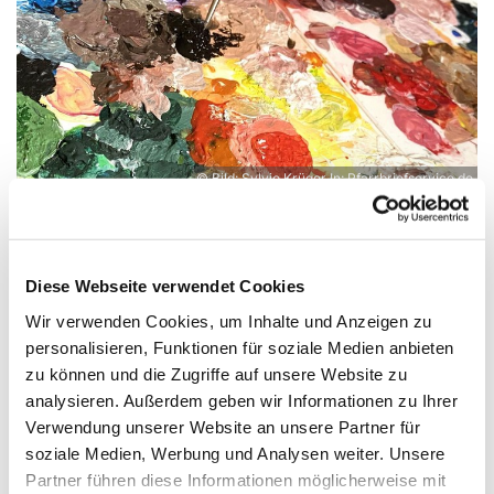
© Bild: Sylvio Krüger In: Pfarrbriefservice.de
Diese Webseite verwendet Cookies
Sonntag, 7. November 2027, 12:00
Wir verwenden Cookies, um Inhalte und Anzeigen zu
Uhr
personalisieren, Funktionen für soziale Medien anbieten
zu können und die Zugriffe auf unsere Website zu
Experimentierort, Weißenburger Str.
analysieren. Außerdem geben wir Informationen zu Ihrer
9-11, 13595 Berlin
Verwendung unserer Website an unsere Partner für
soziale Medien, Werbung und Analysen weiter. Unsere
Partner führen diese Informationen möglicherweise mit