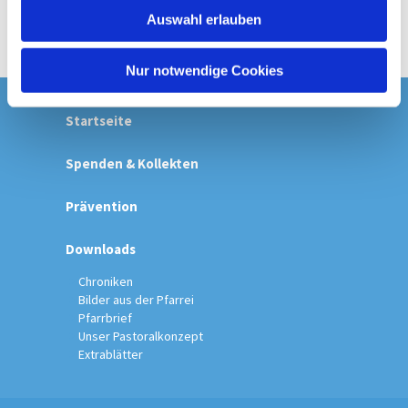
w
Auswahl erlauben
a
h
l
Nur notwendige Cookies
Startseite
Spenden & Kollekten
Prävention
Downloads
Chroniken
Bilder aus der Pfarrei
Pfarrbrief
Unser Pastoralkonzept
Extrablätter