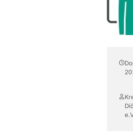
Do
20
Kr
Di
e.V