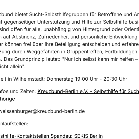
bund bietet Sucht-Selbsthilfegruppen für Betroffene und A
uf gegenseitiger Unterstützung und Hilfe zur Selbsthilfe basi
ind offen für alle, unabhängig von Hintergrund oder Orient
n auf Abstinenz, Zufriedenheit und persönliche Entwicklung
r können frei über ihre Beteiligung entscheiden und erfahre
zung durch Weggefährten in Gruppentreffen, Fortbildungen
 Das Grundprinzip lautet: "Nur ich selbst kann mir helfen –
cht allein".
it in Wilhelmstadt: Donnerstag 19:00 Uhr - 20:30 Uhr
nfos und Zeiten:
Kreuzbund-Berlin e.V. - Selbsthilfe für Suc
hörige
 weissenburger@kreuzbund-berlin.de
nlaufstellen:
sthilfe-Kontaktstellen Spandau: SEKIS Berlin