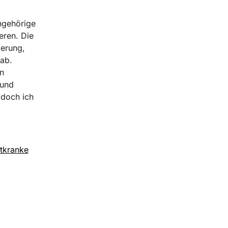
ngehörige
eren. Die
ierung,
 ab.
n
 und
 doch ich
htkranke