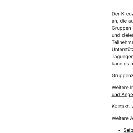
Der Kreuz
an, die a
Gruppen s
und ziele
Teilnehme
Unterstüt
Tagungen.
kann es ni
Gruppenze
Weitere I
und Ange
Kontakt:
Weitere A
Selb