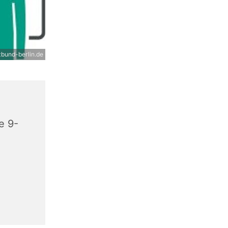
bund-berlin.de
e 9-