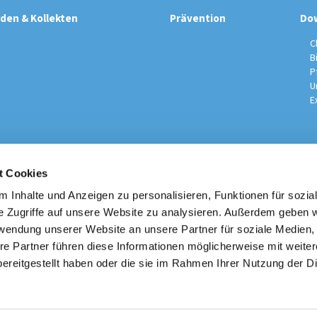
den & Kollekten
Prävention
Do
C
B
P
U
E
t Cookies
sche Kirchengemeinde / Pfarrei St. Johannes der Täufer Spand
Am Kiesteich 50, 13589 Berlin
 Inhalte und Anzeigen zu personalisieren, Funktionen für sozia
030 – 373 22 16

e Zugriffe auf unsere Website zu analysieren. Außerdem geben w
info@st-johannes-spandau.de
rwendung unserer Website an unsere Partner für soziale Medien
re Partner führen diese Informationen möglicherweise mit weite
Kontakt
|
Impressum
|
Datenschutzhinweise
|
Erzbistum Berlin
ereitgestellt haben oder die sie im Rahmen Ihrer Nutzung der D
Datenschutzerklärung
ChurchDesk-Login