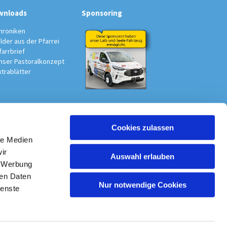
wnloads
Sponsoring
hroniken
ilder aus der Pfarrei
farrbrief
nser Pastoralkonzept
xtrablätter
Cookies zulassen
au-Südwest
le Medien
ir
Auswahl erlauben
, Werbung
ren Daten
Nur notwendige Cookies
ienste