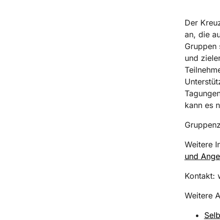
Der Kreuz
an, die a
Gruppen s
und ziele
Teilnehme
Unterstüt
Tagungen.
kann es ni
Gruppenze
Weitere I
und Ange
Kontakt:
Weitere A
Selb