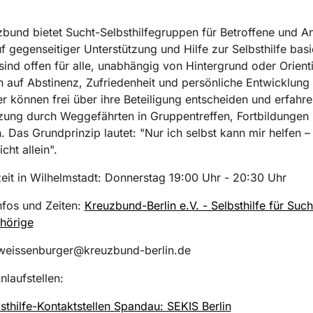
bund bietet Sucht-Selbsthilfegruppen für Betroffene und A
uf gegenseitiger Unterstützung und Hilfe zur Selbsthilfe basi
ind offen für alle, unabhängig von Hintergrund oder Orient
n auf Abstinenz, Zufriedenheit und persönliche Entwicklung
r können frei über ihre Beteiligung entscheiden und erfahre
zung durch Weggefährten in Gruppentreffen, Fortbildungen
 Das Grundprinzip lautet: "Nur ich selbst kann mir helfen –
cht allein".
it in Wilhelmstadt: Donnerstag 19:00 Uhr - 20:30 Uhr
nfos und Zeiten:
Kreuzbund-Berlin e.V. - Selbsthilfe für Suc
hörige
 weissenburger@kreuzbund-berlin.de
nlaufstellen:
sthilfe-Kontaktstellen Spandau: SEKIS Berlin