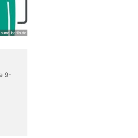
bund-berlin.de
e 9-