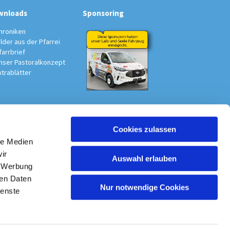
wnloads
Sponsoring
hroniken
ilder aus der Pfarrei
farrbrief
nser Pastoralkonzept
xtrablätter
Cookies zulassen
au-Südwest
le Medien
ir
Auswahl erlauben
, Werbung
ren Daten
Nur notwendige Cookies
ienste