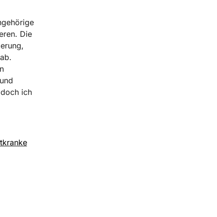
ngehörige
eren. Die
ierung,
 ab.
n
 und
 doch ich
htkranke