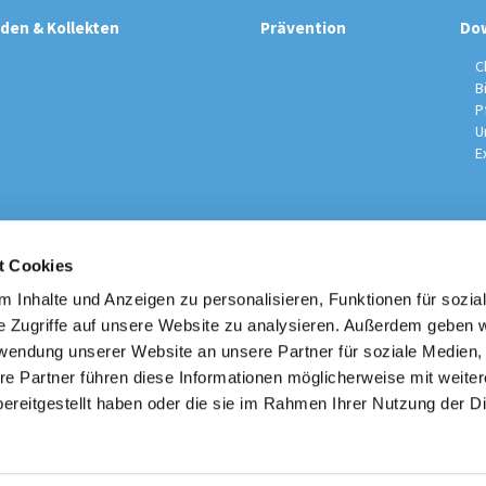
den & Kollekten
Prävention
Do
C
B
P
U
E
t Cookies
sche Kirchengemeinde / Pfarrei St. Johannes der Täufer Spand
Am Kiesteich 50, 13589 Berlin
 Inhalte und Anzeigen zu personalisieren, Funktionen für sozia
030 – 373 22 16

e Zugriffe auf unsere Website zu analysieren. Außerdem geben w
info@st-johannes-spandau.de
rwendung unserer Website an unsere Partner für soziale Medien
re Partner führen diese Informationen möglicherweise mit weite
Kontakt
|
Impressum
|
Datenschutzhinweise
|
Erzbistum Berlin
ereitgestellt haben oder die sie im Rahmen Ihrer Nutzung der D
Datenschutzerklärung
ChurchDesk-Login