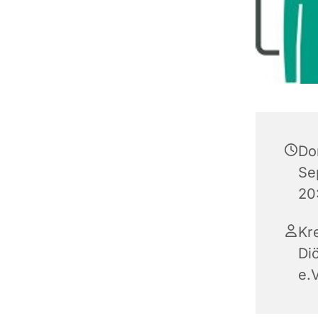
Do
Se
20
Kr
Di
e.V