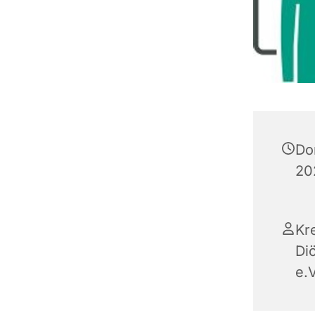
Do
20
Kr
Di
e.V