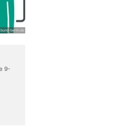
bund-berlin.de
e 9-