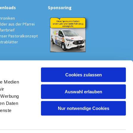
wnloads
Sponsoring
hroniken
ilder aus der Pfarrei
farrbrief
nser Pastoralkonzept
xtrablätter
Cookies zulassen
au-Südwest
le Medien
ir
Auswahl erlauben
, Werbung
ren Daten
Nur notwendige Cookies
ienste