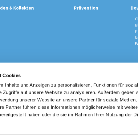
den & Kollekten
Prävention
Do
C
B
P
U
E
t Cookies
sche Kirchengemeinde / Pfarrei St. Johannes der Täufer Spand
Am Kiesteich 50, 13589 Berlin
 Inhalte und Anzeigen zu personalisieren, Funktionen für sozia
030 – 373 22 16

e Zugriffe auf unsere Website zu analysieren. Außerdem geben w
info@st-johannes-spandau.de
rwendung unserer Website an unsere Partner für soziale Medien
re Partner führen diese Informationen möglicherweise mit weite
Kontakt
|
Impressum
|
Datenschutzhinweise
|
Erzbistum Berlin
ereitgestellt haben oder die sie im Rahmen Ihrer Nutzung der D
Datenschutzerklärung
ChurchDesk-Login