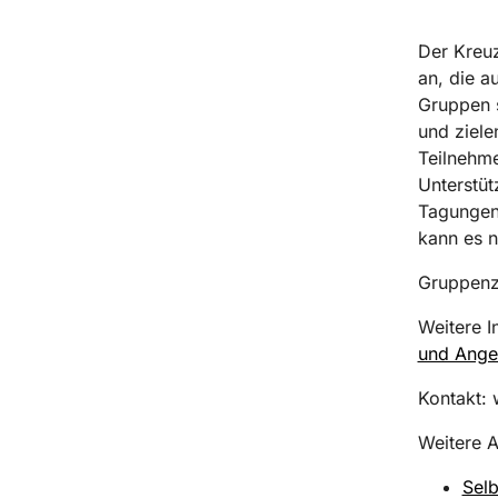
Der Kreuz
an, die a
Gruppen s
und ziele
Teilnehme
Unterstüt
Tagungen.
kann es ni
Gruppenze
Weitere I
und Ange
Kontakt:
Weitere A
Selb