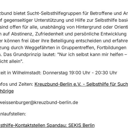
bund bietet Sucht-Selbsthilfegruppen für Betroffene und A
uf gegenseitiger Unterstützung und Hilfe zur Selbsthilfe basi
ind offen für alle, unabhängig von Hintergrund oder Orient
n auf Abstinenz, Zufriedenheit und persönliche Entwicklung
r können frei über ihre Beteiligung entscheiden und erfahre
zung durch Weggefährten in Gruppentreffen, Fortbildungen
 Das Grundprinzip lautet: "Nur ich selbst kann mir helfen –
cht allein".
it in Wilhelmstadt: Donnerstag 19:00 Uhr - 20:30 Uhr
nfos und Zeiten:
Kreuzbund-Berlin e.V. - Selbsthilfe für Suc
hörige
 weissenburger@kreuzbund-berlin.de
nlaufstellen:
sthilfe-Kontaktstellen Spandau: SEKIS Berlin