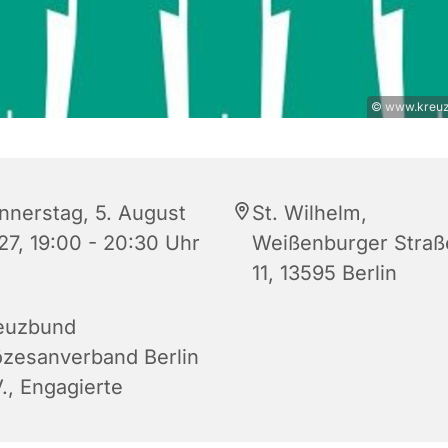
© www.kreuz
nnerstag, 5. August
St. Wilhelm,
27, 19:00 - 20:30 Uhr
Weißenburger Straß
11, 13595 Berlin
euzbund
özesanverband Berlin
., Engagierte