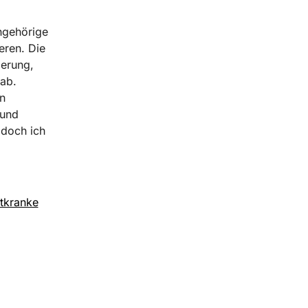
ngehörige
eren. Die
ierung,
 ab.
n
 und
 doch ich
htkranke