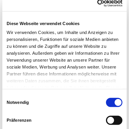
Wenn Sie konkrete Fragen/Probleme beim
Umgang mit Ihrem Handy / Smartphone haben,
bieten wir Ihnen wieder ehrenamtlich bei den
Diese Webseite verwendet Cookies
Seniorencafés in St. Markus, St. Maximilian Kolbe
Wir verwenden Cookies, um Inhalte und Anzeigen zu
und St. Franziskus sowie beim sonntäglichen
personalisieren, Funktionen für soziale Medien anbieten
Kirchcafé in St. Wilhelm Beratung und Hilfe an.
zu können und die Zugriffe auf unsere Website zu
Bringen Sie dazu einfach Ihr Gerät mit.
analysieren. Außerdem geben wir Informationen zu Ihrer
Weitere Termine
Verwendung unserer Website an unsere Partner für
St. Markus
, jeden 1. Mittwoch im Monat, nach der
soziale Medien, Werbung und Analysen weiter. Unsere
Hl. Messe (ab ca. 15.45 Uhr) im Gemeindezentrum
Partner führen diese Informationen möglicherweise mit
(Gruppenraum)
weiteren Daten zusammen, die Sie ihnen bereitgestellt
haben oder die sie im Rahmen Ihrer Nutzung der Dienste
St. Maximilian Kolbe
, jeden 3. Mittwoch im Monat,
gesammelt haben.
E
nach der Hl. Messe (ab ca. 15.45 Uhr) im
Notwendig
i
Gemeindesaal
n
St. Franziskus
, jeden 4. Mittwoch im Monat, nach
w
Präferenzen
der Hl. Messe (ab ca. 15.45 Uhr) im Saal
i