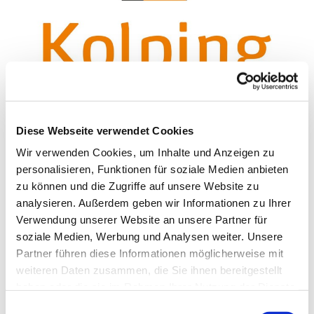
© kolping.de
Diese Webseite verwendet Cookies
Wir verwenden Cookies, um Inhalte und Anzeigen zu
Mittwoch, 19. Januar 2028, 18:00
personalisieren, Funktionen für soziale Medien anbieten
Uhr
zu können und die Zugriffe auf unsere Website zu
analysieren. Außerdem geben wir Informationen zu Ihrer
St. Franziskus, Hackbuschstraße 14,
Verwendung unserer Website an unsere Partner für
13591 Berlin
soziale Medien, Werbung und Analysen weiter. Unsere
Partner führen diese Informationen möglicherweise mit
weiteren Daten zusammen, die Sie ihnen bereitgestellt
Alexander Franke
haben oder die sie im Rahmen Ihrer Nutzung der Dienste
gesammelt haben.
E