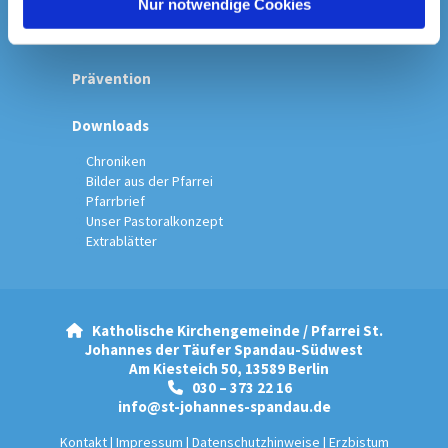
Nur notwendige Cookies
Spenden & Kollekten
Prävention
Downloads
Chroniken
Bilder aus der Pfarrei
Pfarrbrief
Unser Pastoralkonzept
Extrablätter
Katholische Kirchengemeinde / Pfarrei St.

Johannes der Täufer Spandau-Südwest
Am Kiesteich 50, 13589 Berlin
030 – 373 22 16

info@st-johannes-spandau.de
Kontakt
|
Impressum
|
Datenschutzhinweise
|
Erzbistum