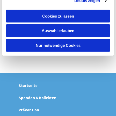
Details zeigen
s
a
u
Cookies zulassen
s
w
Auswahl erlauben
a
h
l
Nur notwendige Cookies
Startseite
Spenden & Kollekten
Prävention