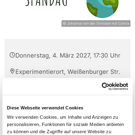
© Johanna van der Smissen mit Canva
Donnerstag, 4. März 2027, 17:30 Uhr
Experimentierort, Weißenburger Str.
9-11, 13595 Berlin
Diese Webseite verwendet Cookies
Der KlimaTisch Spandau engagiert sich für mehr
Wir verwenden Cookies, um Inhalte und Anzeigen zu
Nachhaltigkeit im Kiez!
personalisieren, Funktionen für soziale Medien anbieten
zu können und die Zugriffe auf unsere Website zu
Die Gruppe beschäftigt sich mit klimatischen