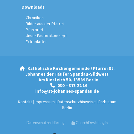
Downloads
Chroniken
Bilder aus der Pfarrei
Pfarrbrief
Unser Pastoralkonzept
Extrablätter
Katholische Kirchengemeinde / Pfarrei St.

Johannes der Täufer Spandau-Südwest
Am Kiesteich 50, 13589 Berlin
030 – 373 22 16

info@st-johannes-spandau.de
Kontakt
|
Impressum
|
Datenschutzhinweise
|
Erzbistum
Berlin
Datenschutzerklärung
ChurchDesk-Login