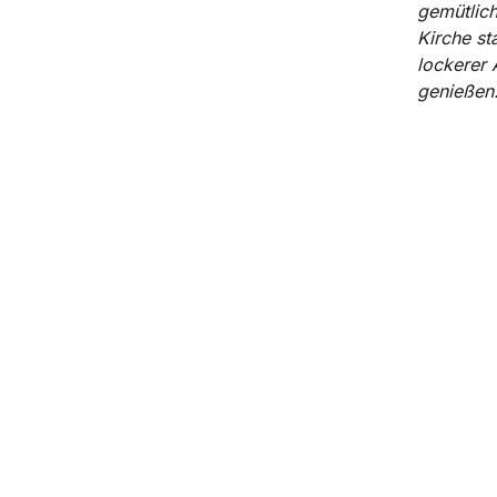
gemütlic
Kirche st
lockerer
genießen