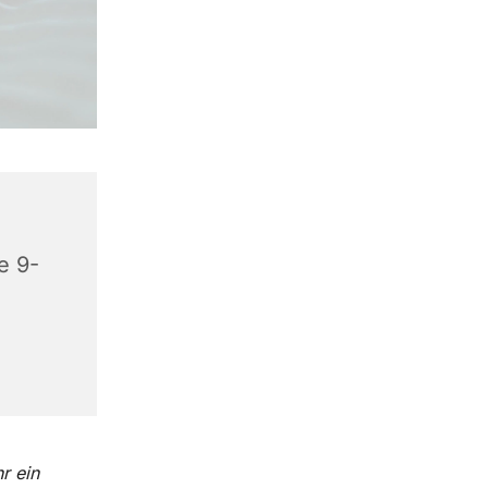
e 9-
r ein