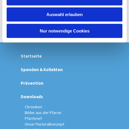
s
w
Auswahl erlauben
a
h
l
Nur notwendige Cookies
Startseite
Spenden & Kollekten
Prävention
Downloads
Chroniken
Bilder aus der Pfarrei
Pfarrbrief
Unser Pastoralkonzept