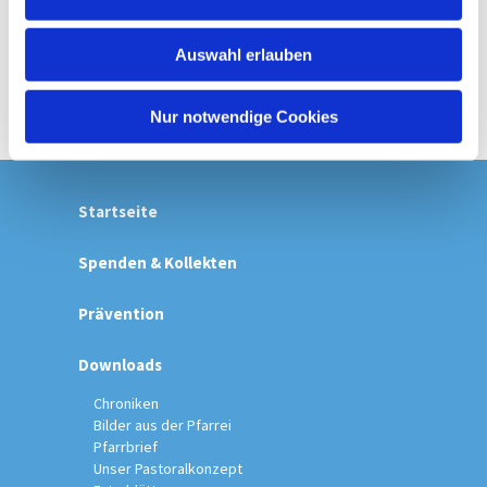
s
w
Auswahl erlauben
a
h
l
Nur notwendige Cookies
Startseite
Spenden & Kollekten
Prävention
Downloads
Chroniken
Bilder aus der Pfarrei
Pfarrbrief
Unser Pastoralkonzept