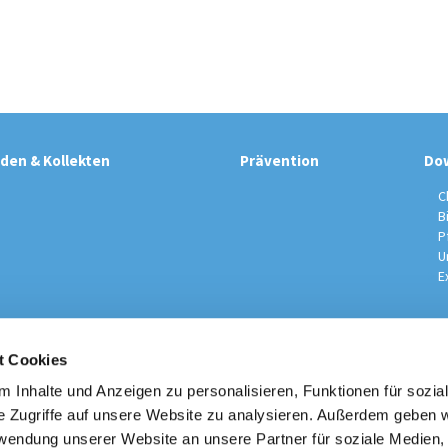
den & Kollekten
Prävention
Do
C
B
P
U
E
t Cookies
 Inhalte und Anzeigen zu personalisieren, Funktionen für sozia
sche Kirchengemeinde / Pfarrei St. Johannes der Täufer Spand
Am Kiesteich 50, 13589 Berlin
e Zugriffe auf unsere Website zu analysieren. Außerdem geben w
030 – 373 22 16

rwendung unserer Website an unsere Partner für soziale Medien