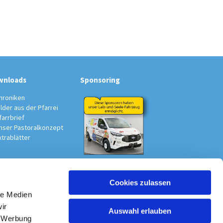
wnloads
Sponsoring
hroniken
ilder aus der Pfarrei
farrbrief
nser Pastoralkonzept
xtrablätter
Cookies zulassen
le Medien
au-Südwest
ir
Auswahl erlauben
, Werbung