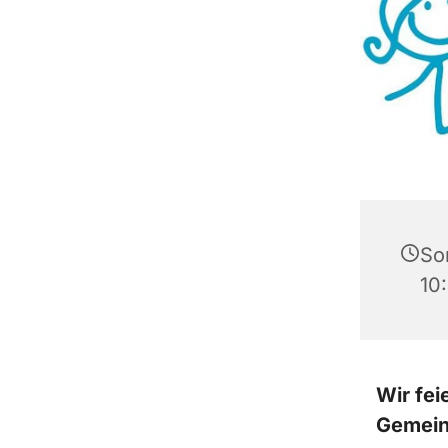
Son
10
Wir fei
Gemeind