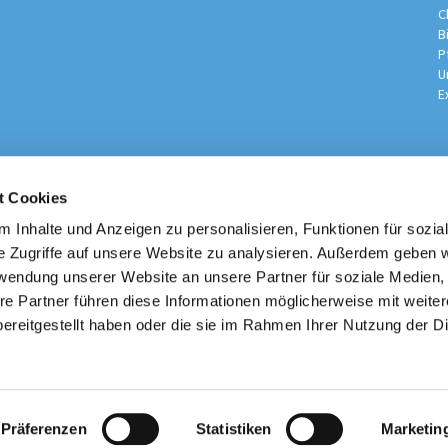
C
B
P
U
E
t Cookies
sche Kirchengemeinde / Pfarrei St. Johannes der Täufer Spand
Am Kiesteich 50, 13589 Berlin
 Inhalte und Anzeigen zu personalisieren, Funktionen für sozia
030 – 373 22 16

e Zugriffe auf unsere Website zu analysieren. Außerdem geben w
info@st-johannes-spandau.de
rwendung unserer Website an unsere Partner für soziale Medien
re Partner führen diese Informationen möglicherweise mit weite
Kontakt
|
Impressum
|
Datenschutzhinweise
|
Erzbistum Berlin
ereitgestellt haben oder die sie im Rahmen Ihrer Nutzung der D
Datenschutzerklärung
ChurchDesk-Login
Präferenzen
Statistiken
Marketin