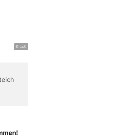
© cc0
teich
ommen!