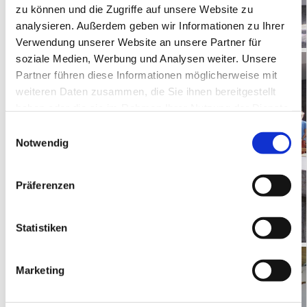
zu können und die Zugriffe auf unsere Website zu
analysieren. Außerdem geben wir Informationen zu Ihrer
Verwendung unserer Website an unsere Partner für
soziale Medien, Werbung und Analysen weiter. Unsere
Partner führen diese Informationen möglicherweise mit
weiteren Daten zusammen, die Sie ihnen bereitgestellt
haben oder die sie im Rahmen Ihrer Nutzung der Dienste
gesammelt haben.
E
Notwendig
i
n
w
Präferenzen
i
l
l
Statistiken
i
g
Marketing
u
n