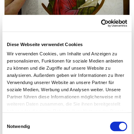
© pixabay
Diese Webseite verwendet Cookies
Wir verwenden Cookies, um Inhalte und Anzeigen zu
Montag, 31. Mai 2027, 18:00 Uhr
personalisieren, Funktionen für soziale Medien anbieten
zu können und die Zugriffe auf unsere Website zu
St. Markus, Am Kiesteich 50, 13589
analysieren. Außerdem geben wir Informationen zu Ihrer
Berlin
Verwendung unserer Website an unsere Partner für
soziale Medien, Werbung und Analysen weiter. Unsere
Agnieszka Wisniowska-Kirch
Partner führen diese Informationen möglicherweise mit
weiteren Daten zusammen, die Sie ihnen bereitgestellt
haben oder die sie im Rahmen Ihrer Nutzung der Dienste
gesammelt haben.
E
Notwendig
i