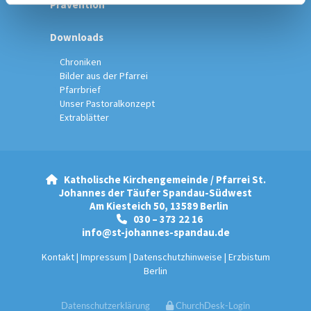
Prävention
Downloads
Chroniken
Bilder aus der Pfarrei
Pfarrbrief
Unser Pastoralkonzept
Extrablätter
Katholische Kirchengemeinde / Pfarrei St.

Johannes der Täufer Spandau-Südwest
Am Kiesteich 50, 13589 Berlin
030 – 373 22 16

info@st-johannes-spandau.de
Kontakt
|
Impressum
|
Datenschutzhinweise
|
Erzbistum
Berlin
Datenschutzerklärung
ChurchDesk-Login