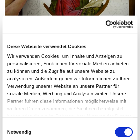
© pixabay
Diese Webseite verwendet Cookies
Wir verwenden Cookies, um Inhalte und Anzeigen zu
Montag, 29. März 2027, 18:00 Uhr
personalisieren, Funktionen für soziale Medien anbieten
zu können und die Zugriffe auf unsere Website zu
St. Markus, Am Kiesteich 50, 13589
analysieren. Außerdem geben wir Informationen zu Ihrer
Berlin
Verwendung unserer Website an unsere Partner für
soziale Medien, Werbung und Analysen weiter. Unsere
Agnieszka Wisniowska-Kirch
Partner führen diese Informationen möglicherweise mit
weiteren Daten zusammen, die Sie ihnen bereitgestellt
haben oder die sie im Rahmen Ihrer Nutzung der Dienste
gesammelt haben.
E
Notwendig
i