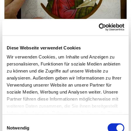
© pixabay
Diese Webseite verwendet Cookies
Montag, 9. November 2026, 18:00
Wir verwenden Cookies, um Inhalte und Anzeigen zu
Uhr
personalisieren, Funktionen für soziale Medien anbieten
zu können und die Zugriffe auf unsere Website zu
St. Markus, Am Kiesteich 50, 13589
analysieren. Außerdem geben wir Informationen zu Ihrer
Verwendung unserer Website an unsere Partner für
Berlin
soziale Medien, Werbung und Analysen weiter. Unsere
Partner führen diese Informationen möglicherweise mit
Agnieszka Wisniowska-Kirch
weiteren Daten zusammen, die Sie ihnen bereitgestellt
haben oder die sie im Rahmen Ihrer Nutzung der Dienste
gesammelt haben.
E
Notwendig
i