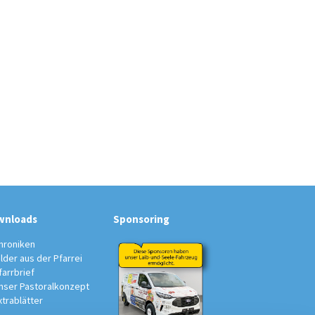
wnloads
Sponsoring
hroniken
ilder aus der Pfarrei
farrbrief
nser Pastoralkonzept
xtrablätter