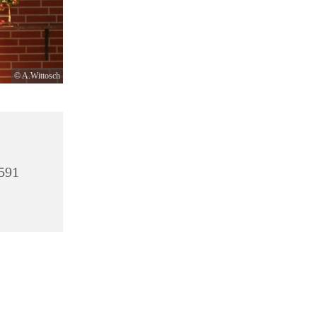
© A.Wittosch
3591