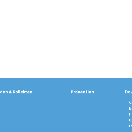
den & Kollekten
Prävention
Do
C
B
P
U
E