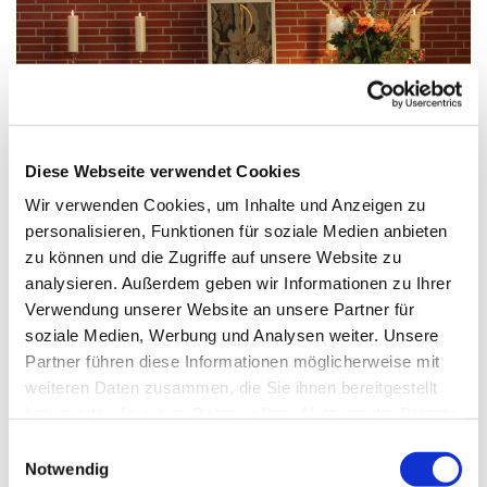
© A.Wittosch
Diese Webseite verwendet Cookies
Wir verwenden Cookies, um Inhalte und Anzeigen zu
personalisieren, Funktionen für soziale Medien anbieten
Dienstag, 7. September 2027, 09:00
zu können und die Zugriffe auf unsere Website zu
Uhr
analysieren. Außerdem geben wir Informationen zu Ihrer
Verwendung unserer Website an unsere Partner für
St. Franziskus, Hackbuschstraße 14,
soziale Medien, Werbung und Analysen weiter. Unsere
Partner führen diese Informationen möglicherweise mit
13591 Berlin
weiteren Daten zusammen, die Sie ihnen bereitgestellt
haben oder die sie im Rahmen Ihrer Nutzung der Dienste
gesammelt haben.
E
Notwendig
i