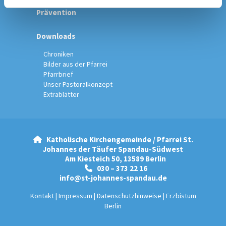
Prävention
Downloads
Chroniken
Bilder aus der Pfarrei
Pfarrbrief
Unser Pastoralkonzept
Extrablätter
Katholische Kirchengemeinde / Pfarrei St.

Johannes der Täufer Spandau-Südwest
Am Kiesteich 50, 13589 Berlin
030 – 373 22 16

info@st-johannes-spandau.de
Kontakt
|
Impressum
|
Datenschutzhinweise
|
Erzbistum
Berlin