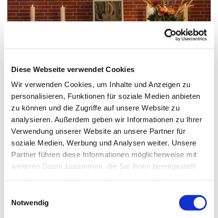
© A.Wittosch
Diese Webseite verwendet Cookies
Wir verwenden Cookies, um Inhalte und Anzeigen zu
personalisieren, Funktionen für soziale Medien anbieten
zu können und die Zugriffe auf unsere Website zu
Dienstag, 18. Mai 2027, 09:00 Uhr
analysieren. Außerdem geben wir Informationen zu Ihrer
Verwendung unserer Website an unsere Partner für
St. Franziskus, Hackbuschstraße 14,
soziale Medien, Werbung und Analysen weiter. Unsere
13591 Berlin
Partner führen diese Informationen möglicherweise mit
weiteren Daten zusammen, die Sie ihnen bereitgestellt
haben oder die sie im Rahmen Ihrer Nutzung der Dienste
gesammelt haben.
E
Notwendig
i
n