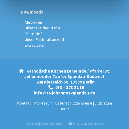
Downloads
Chroniken
Bilder aus der Pfarrei
Pfarrbrief
Unser Pastoralkonzept
Extrablätter
Katholische Kirchengemeinde / Pfarrei St.

Johannes der Täufer Spandau-Südwest
Am Kiesteich 50, 13589 Berlin
030 – 373 22 16

info@st-johannes-spandau.de
Kontakt
|
Impressum
|
Datenschutzhinweise
|
Erzbistum
Berlin
Datenschutzerklärung
ChurchDesk-Login