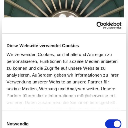
© G. Schiwek
Diese Webseite verwendet Cookies
Wir verwenden Cookies, um Inhalte und Anzeigen zu
personalisieren, Funktionen für soziale Medien anbieten
Donnerstag, 27. Januar 2028, 09:00
zu können und die Zugriffe auf unsere Website zu
Uhr
analysieren. Außerdem geben wir Informationen zu Ihrer
Verwendung unserer Website an unsere Partner für
St. Markus, Am Kiesteich 50, 13589
soziale Medien, Werbung und Analysen weiter. Unsere
Partner führen diese Informationen möglicherweise mit
Berlin
weiteren Daten zusammen, die Sie ihnen bereitgestellt
haben oder die sie im Rahmen Ihrer Nutzung der Dienste
gesammelt haben.
E
Notwendig
i