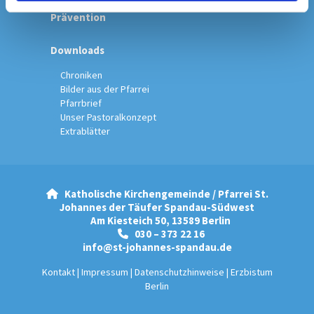
Prävention
Downloads
Chroniken
Bilder aus der Pfarrei
Pfarrbrief
Unser Pastoralkonzept
Extrablätter
Katholische Kirchengemeinde / Pfarrei St.

Johannes der Täufer Spandau-Südwest
Am Kiesteich 50, 13589 Berlin
030 – 373 22 16

info@st-johannes-spandau.de
Kontakt
|
Impressum
|
Datenschutzhinweise
|
Erzbistum
Berlin