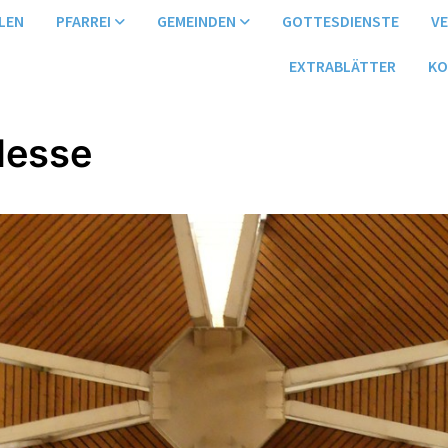
LEN
PFARREI
GEMEINDEN
GOTTESDIENSTE
V
EXTRABLÄTTER
KO
Messe