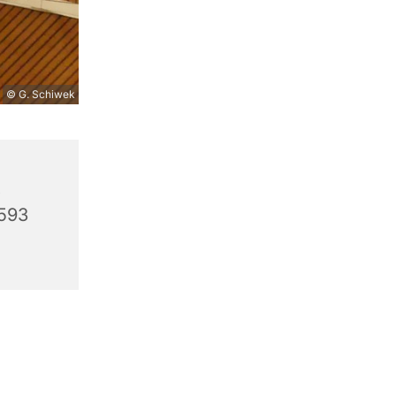
© G. Schiwek
,
3593