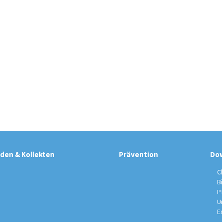
den & Kollekten
Prävention
Do
C
B
P
U
E