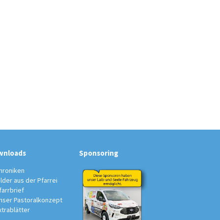
wnloads
Sponsoring
hroniken
ilder aus der Pfarrei
farrbrief
nser Pastoralkonzept
xtrablätter