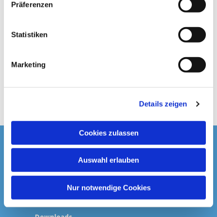
Präferenzen
i
l
l
Statistiken
i
g
Marketing
u
n
g
Details zeigen
s
a
u
Cookies zulassen
s
Startseite
w
Auswahl erlauben
a
Spenden & Kollekten
h
l
Nur notwendige Cookies
Prävention
Downloads