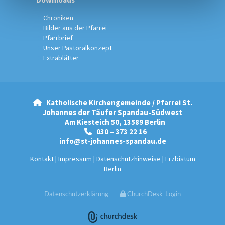
Chroniken
Bilder aus der Pfarrei
Pfarrbrief
Unser Pastoralkonzept
Extrablätter
Katholische Kirchengemeinde / Pfarrei St.

Johannes der Täufer Spandau-Südwest
Am Kiesteich 50, 13589 Berlin
030 – 373 22 16

info@st-johannes-spandau.de
Kontakt
|
Impressum
|
Datenschutzhinweise
|
Erzbistum
Berlin
Datenschutzerklärung
ChurchDesk-Login