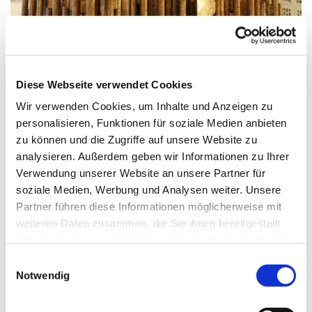
© G. Schiwek
Diese Webseite verwendet Cookies
Wir verwenden Cookies, um Inhalte und Anzeigen zu
personalisieren, Funktionen für soziale Medien anbieten
Freitag, 28. Januar 2028, 17:30 Uhr
zu können und die Zugriffe auf unsere Website zu
analysieren. Außerdem geben wir Informationen zu Ihrer
St. Maximilian Kolbe, Maulbeerallee
Verwendung unserer Website an unsere Partner für
15, 13593 Berlin
soziale Medien, Werbung und Analysen weiter. Unsere
Partner führen diese Informationen möglicherweise mit
weiteren Daten zusammen, die Sie ihnen bereitgestellt
haben oder die sie im Rahmen Ihrer Nutzung der Dienste
gesammelt haben.
E
Notwendig
i
n
w