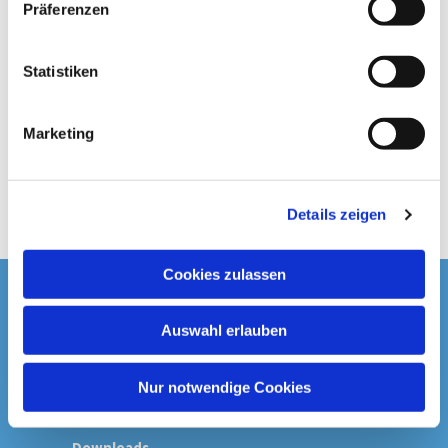
Präferenzen
i
l
l
Statistiken
i
g
Marketing
u
n
g
Details zeigen
s
a
u
Cookies zulassen
s
Startseite
w
Auswahl erlauben
a
Spenden & Kollekten
h
l
Nur notwendige Cookies
Prävention
Downloads