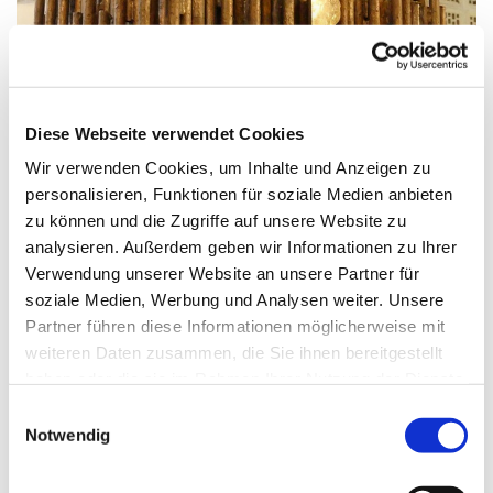
© G. Schiwek
Diese Webseite verwendet Cookies
Wir verwenden Cookies, um Inhalte und Anzeigen zu
personalisieren, Funktionen für soziale Medien anbieten
Freitag, 21. Januar 2028, 17:30 Uhr
zu können und die Zugriffe auf unsere Website zu
analysieren. Außerdem geben wir Informationen zu Ihrer
St. Maximilian Kolbe, Maulbeerallee
Verwendung unserer Website an unsere Partner für
15, 13593 Berlin
soziale Medien, Werbung und Analysen weiter. Unsere
Partner führen diese Informationen möglicherweise mit
weiteren Daten zusammen, die Sie ihnen bereitgestellt
haben oder die sie im Rahmen Ihrer Nutzung der Dienste
gesammelt haben.
E
Notwendig
i
n
w