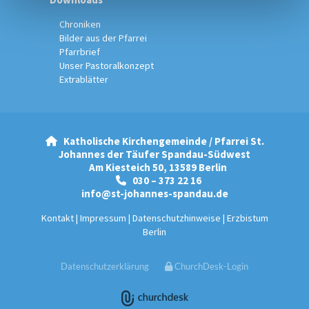
Chroniken
Bilder aus der Pfarrei
Pfarrbrief
Unser Pastoralkonzept
Extrablätter
Katholische Kirchengemeinde / Pfarrei St.

Johannes der Täufer Spandau-Südwest
Am Kiesteich 50, 13589 Berlin
030 – 373 22 16

info@st-johannes-spandau.de
Kontakt
|
Impressum
|
Datenschutzhinweise
|
Erzbistum
Berlin
Datenschutzerklärung
ChurchDesk-Login