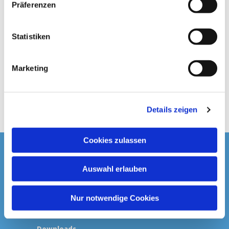
Präferenzen
i
l
l
Statistiken
i
g
Marketing
u
n
g
Details zeigen
s
a
u
Cookies zulassen
s
Startseite
w
Auswahl erlauben
a
Spenden & Kollekten
h
l
Nur notwendige Cookies
Prävention
Downloads